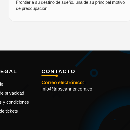
Frontier a su destino de sueño, una de su principal motivo
de preocupación
LEGAL
CONTACTO
Correo electrónico:-
de
info@tripscanner.com.co
 de privacidad
s y condiciones
de tickets