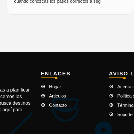
cuando conozcas los pasos correctos a seg
ENLACES
AVISO 
Hogar
Acerca 
s a planificar
Articulos
Política
recemos los
 busca destinos
Contacto
Término
s aquí para
Soporte 